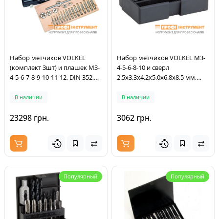
Набор метчиков VOLKEL
Набор метчиков VOLKEL М3-
(комплект 3шт) и плашек М3-
4-5-6-8-10 и сверл
4-5-6-7-8-9-10-11-12, DIN 352,
2.5x3.3x4.2x5.0x6.8x8.5 мм,
DIN 223, резьба DIN 13,
HSS-G, форма D, допуск
Метчикодержатель VOLKELи
ISO2/6H, резьба DIN 13,
В наличии
В наличии
№1.№2, DIN 1814,
держатель с шестигранным
Метчикодержатель VOLKEL
хвостовиком 1/4", материалы
23298 грн.
3062 грн.
цанговый с трещоткой №1,
до 900 Н/кв.мм, пластиковый
Плашкодержатель VOLKELи
кейс (67020)
20х5, 20х7, 25х9, 30х11, 38х14,
DIN
Популярный
Популярный