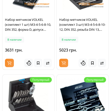
Набор метчиков VOLKEL
Набор метчиков VOLKEL
(комплект 1 шт) М3-4-5-6-8-10,
(комплект 3 шт) M3-4-5-6-8-10-
DIN 352, форма D, допуск
12, DIN 352, резьба DIN 13,
ISO2/6H, резьба DIN 13,
Метчикодержатель VOLKEL
механический фиксатор с
№1.1/2, DIN 1814, HSS-G,
В наличии
В наличии
шестигранным хвостовиком
металлический кейс (47001)
1/4", ручка с фиксатором под
3631 грн.
5023 грн.
шестигранник , пластиковый
кейс (67422)
Популярный
Популярный