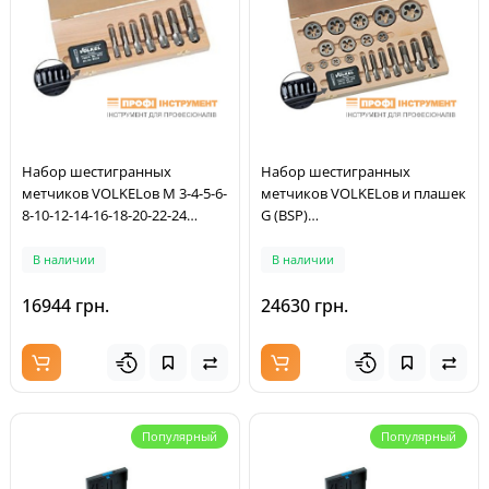
Набор шестигранных
Набор шестигранных
метчиков VOLKELов M 3-4-5-6-
метчиков VOLKELов и плашек
8-10-12-14-16-18-20-22-24
G (BSP)
(48602)
1/8"-1/4"-3/8"-1/2"-3/4"-1", HSS-
G, предназначен для ручного
В наличии
В наличии
использования,
неабразивные материалы.
16944 грн.
24630 грн.
900 Н/кв.мм, деревянная
коробка (48628)
Популярный
Популярный