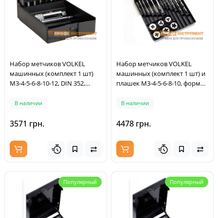
Набор метчиков VOLKEL
Набор метчиков VOLKEL
машинных (комплект 1 шт)
машинных (комплект 1 шт) и
M3-4-5-6-8-10-12, DIN 352,
плашек М3-4-5-6-8-10, форма
резьба DIN 13, сверла
В, ISO 529, HSS-G, резьба DIN
2,5х3,3х4,2х5,0х6,8х8,5х10,2
13, сверла
В наличии
В наличии
мм, Метчикодержатель
2,5х3,3х4,2х5,0х6,8х8, 5 мм,
№1.1/2, DIN 1814, HSS-G,
материалы до 900 Н/кв.мм,
3571 грн.
4478 грн.
пластиковый кейс (47601)
пластиковая коробка (80501)
Популярный
Популярный