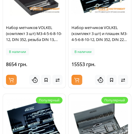
Набор метчиков VOLKEL
Набор метчиков VOLKEL
(комплект 3 шт) M3-4-5-6-8-10-
(комплект 3 шт) и плашек M3-
12, DIN 352, резьба DIN 13,
4-5-6-8-10-12, DIN 352, DIN 223
Метчикодержатель VOLKEL
(DIN EN 22568), резьба DIN 13,
№1.1/2, DIN 1814,
Метчикодержатель VOLKELи
В наличии
В наличии
Метчикодержатель VOLKEL
№1, №2, DIN 18
цанговый №1, HSS- кейс
Плашкодержатель VOLKELи
8654 грн.
15553 грн.
(47055)
20x5, 20x7, 25х9, 30х11, 38х14,
DIN 225 (DIN EN 22568), HSS-G,
металлический к
Популярный
Популярный