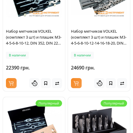
Набор метчиков VOLKEL
Набор метчиков VOLKEL
(комплект 3 шт) и плашек M3-
(комплект 3 шт) и плашек M3-
4-5-6-8-10-12, DIN 352, DIN 223
4-5-6-8-10-12-14-16-18-20, DIN
(DIN EN 22568), резьба DIN 13,
352, DIN 223 (DIN EN 22568),
сверла 2,5х3,3х4,2х5,0х6,
резьба DIN 13,
В наличии
В наличии
8х8,5х10,2 мм,
Метчикодержатель VOLKEL
Метчикодержатель VOLKELи
1,№3, DIN 1814,
22390 грн.
24690 грн.
№1.№2, DIN 1814,
Метчикодержатель VOLKEL
Плашкодержатель VOLKELи
цанговый с трещоткой №1,
20x5, 20x7, 25х9, 30х11, 38х14,
№2, Плашкодержатель
DIN
VOLKELи 20x5, 20x7, 2
Популярный
Популярный