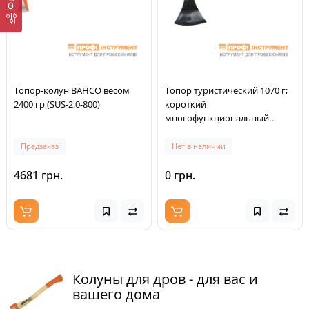
Топор-колун BAHCO весом
Топор туристический 1070 г;
2400 гр (SUS-2.0-800)
короткий
многофункциональный
топор; прямое
трехкомпонентное топорище
Предзаказ
Нет в наличии
с нескользящим захватом
4681 грн.
0 грн.
Колуны для дров - для вас и
вашего дома