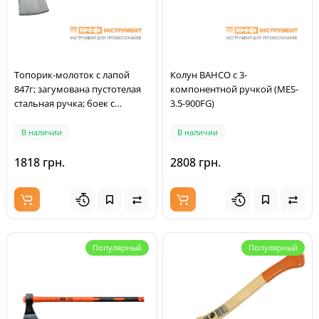
Топорик-молоток с лапой
Колун BAHCO с 3-
847г; загумована пустотелая
компонентной ручкой (MES-
стальная ручка; боек с
3.5-900FG)
насечками.
В наличии
В наличии
1818 грн.
2808 грн.
Популярный
Популярный