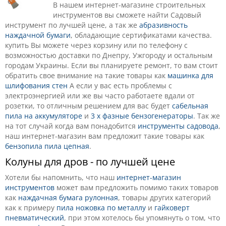
В нашем интернет-магазине строительных
инструментов вы сможете найти Садовый
инструмент по лучшей цене, а так же
абразивность
наждачной бумаги
, обладающие сертификатами качества.
купить Вы можете через корзину или по телефону с
возможностью доставки по Днепру, Ужгороду и остальным
городам Украины. Если вы планируете ремонт, то вам стоит
обратить свое внимание на такие товары как
машинка для
шлифования стен
А если у вас есть проблемы с
электроэнергией или же вы часто работаете вдали от
розетки, то отличным решением для вас будет
сабельная
пила на аккумуляторе
и
3 х фазные бензогенераторы
. Так же
на тот случай когда вам понадобится
инструменты садовода
,
наш интернет-магазин вам предложит такие товары как
бензопила пила цепная
.
Колуны для дров - по лучшей цене
Хотели бы напомнить, что наш
интернет-магазин
инструментов
может вам предложить помимо таких товаров
как
наждачная бумага рулонная
, товары других категорий
как к примеру
пила ножовка по металлу
и
гайковерт
пневматический
, при этом хотелось бы упомянуть о том, что