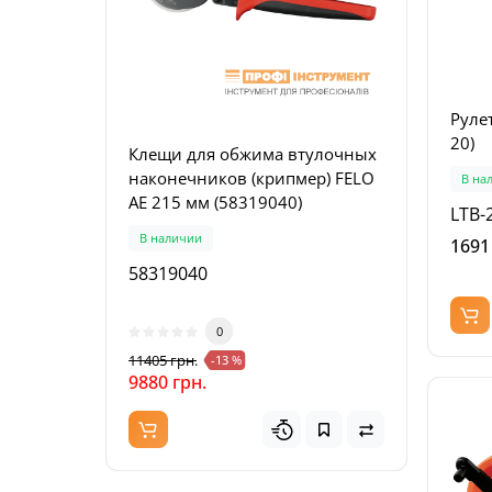
Руле
20)
Клещи для обжима втулочных
Набо
наконечников (крипмер) FELO
унив
В на
AE 215 мм (58319040)
8224
LTB-
В наличии
В на
1691
58319040
9853
0
11405 грн.
6621 г
-13 %
9880 грн.
3672