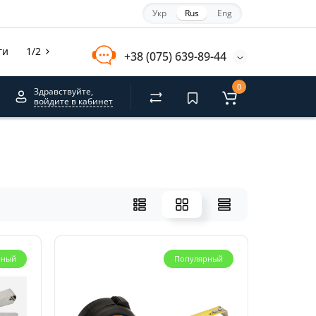
Укр
Rus
Eng
ги
1/2
+38 (075) 639-89-44
0
Здравствуйте,
войдите в кабинет
рный
Популярный