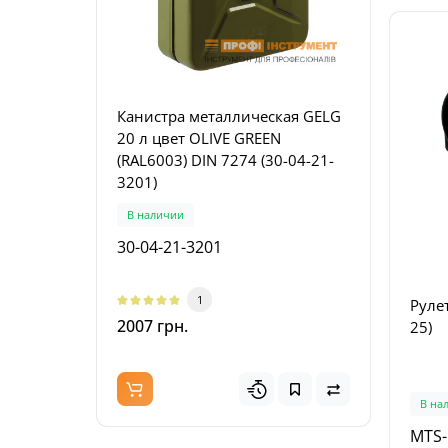
Канистра металлическая GELG
Пила
20 л цвет OLIVE GREEN
FESTO
(RAL6003) DIN 7274 (30-04-21-
(577
3201)
В наличии
Пред
30-04-21-3201
5770
1
Руле
2007 грн.
4024
25)
В на
MTS-