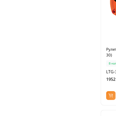
Руле
30)
В на
LTG-
1952