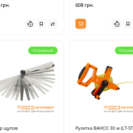
 грн.
608 грн.
Новинка
Нов
Популярный
Популя
когубцы IRIMO 180 мм
Набор ключей IRIMO
инированные
двухсторонних торцевых
ектрические 1000 В (601V-
изогнутых 8 - 22 мм (51-8
)
р щупов
Рулетка BAHCO 30 м (LT-ST