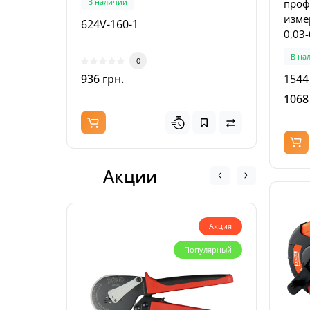
проф
В наличии
В на
изме
624V-160-1
601V
0,03-
мм ш
В на
0
1544
936 грн.
867 
1068
Акции
Акция
Популярный