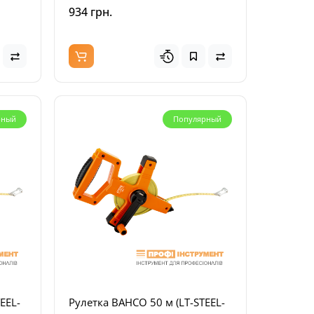
934 грн.
инка
рный
Популярный
-W)
EEL-
Рулетка BAHCO 50 м (LT-STEEL-