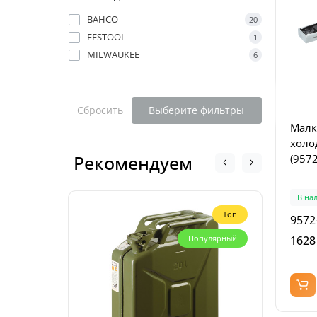
BAHCO
20
FESTOOL
1
MILWAUKEE
6
Сбросить
Выберите фильтры
Малк
холо
Рекомендуем
(9572
В на
Топ
9572
1628
Популярный