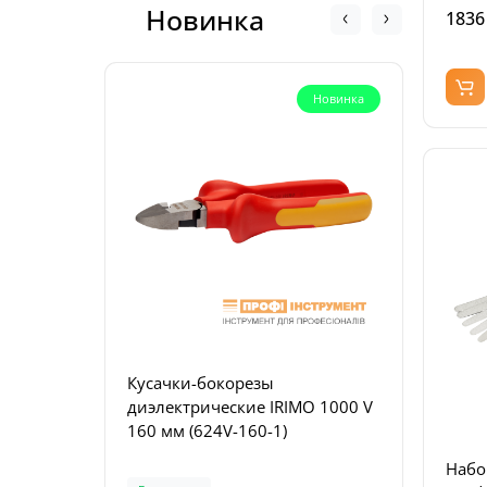
Новинка
1836
Новинка
Кусачки-бокорезы
Плос
диэлектрические IRIMO 1000 V
комб
160 мм (624V-160-1)
диэл
180-1
Набо