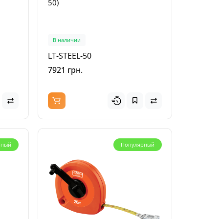
50)
В наличии
LT-STEEL-50
7921 грн.
рный
Популярный
кция
рный