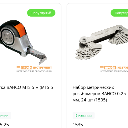
Популярный
Популя
 дисковая погружная
Набор пилы складной BA
OL - TS 55 FEBQ-Plus-FS
со лезвием 220 мм + нож 
010)
лезвием 102 мм (LAP-KNIF
заказ
В наличии
10
LAP-KNIFE
1
3
тка BAHCO MTS 5 м (MTS-5-
Набор метрических
8 грн.
1283 грн.
резьбомеров BAHCO 0,25-
мм, 24 шт (1535)
личии
В наличии
5-25
1535