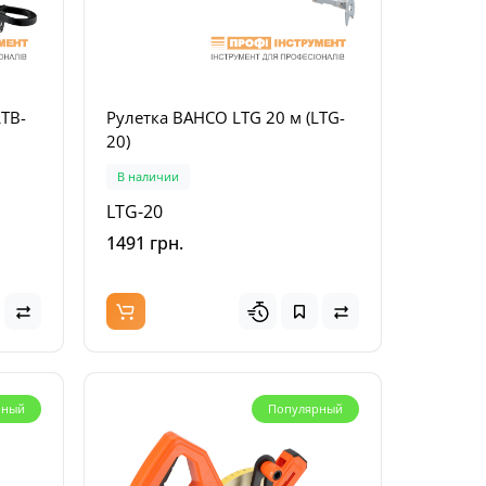
LTB-
Рулетка BAHCO LTG 20 м (LTG-
20)
ных
 шт)
В наличии
LTG-20
1491 грн.
рный
Популярный