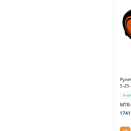
Руле
5-25
В на
MTB-
1741