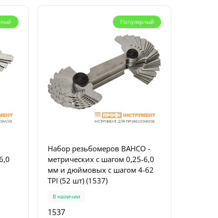
рный
Популярный
HCO
576413 Festool Фрезер для
Нож BA
со
дюбельных соединений DF
чехле 2
E)
500 Q-Plus DOMINO (вместо
574325)
Предзаказ
В налич
576413
SB-244
0
Набор резьбомеров BAHCO -
54912 грн.
529 грн
6,0
метрических с шагом 0,25-6,0
мм и дюймовых с шагом 4-62
TPI (52 шт) (1537)
В наличии
1537