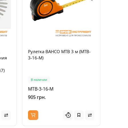
х
Рулетка BAHCO MTB 3 м (MTB-
ния
3-16-M)
47)
В наличии
Топ
Популярный
MTB-3-16-M
905 грн.
рный