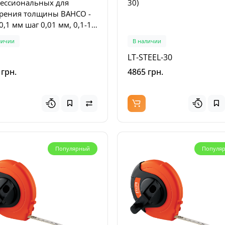
ессиональных для
30)
личии
В наличии
рения толщины BAHCO -
-180-1
51-8-W
0,1 мм шаг 0,01 мм, 0,1-1
аг 0,05 мм (1544)
личии
В наличии
0
0
LT-STEEL-30
грн.
4408 грн.
 грн.
4865 грн.
Популярный
Популя
Акция
А
Популярный
Популя