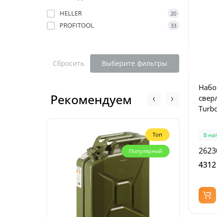
HELLER
20
PROFITOOL
33
Сбросить
Выберите фильтры
Набо
Рекомендуем
свер
Turbo
Топ
В на
2623
Популярный
4312