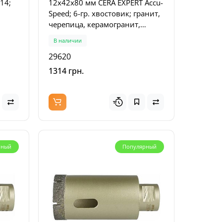
14;
12x42x80 мм CERA EXPERT Accu-
Speed; 6-гр. хвостовик; гранит,
черепица, керамогранит,
кафель, стекло, мрамор (29620)
В наличии
ская
29620
1314 грн.
рный
Популярный
кция
рный