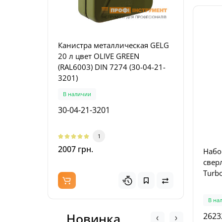
Канистра металлическая GELG
Пила
20 л цвет OLIVE GREEN
FESTO
(RAL6003) DIN 7274 (30-04-21-
(577
3201)
В наличии
Пред
30-04-21-3201
5770
1
2007 грн.
4024
Набо
свер
Turbo
В на
Новинка
2623