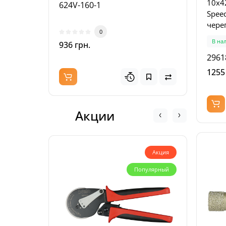
10x4
624V-160-1
601V
Speed
чере
0
кафел
В на
936 грн.
867 
2961
1255
Акции
Акция
Популярный