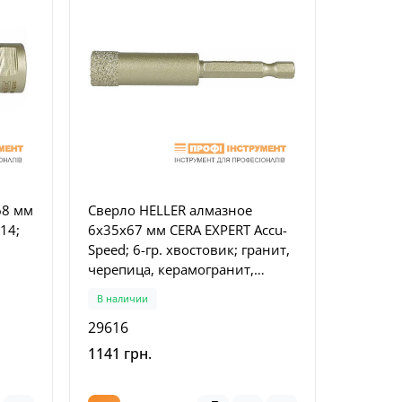
68 мм
Сверло HELLER алмазное
14;
6x35x67 мм CERA EXPERT Accu-
Speed; 6-гр. хвостовик; гранит,
черепица, керамогранит,
кафель, стекло, мрамор (29616)
В наличии
ская
29616
1141 грн.