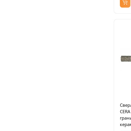
Свер
CERA
гран
кера
высо