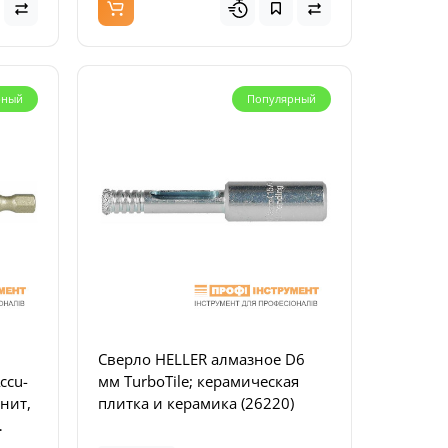
рный
Популярный
Сверло HELLER алмазное D6
ccu-
мм TurboTile; керамическая
анит,
плитка и керамика (26220)
9617)