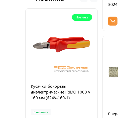
3024
Новинка
Кусачки-бокорезы
Плос
диэлектрические IRIMO 1000 V
комб
160 мм (624V-160-1)
диэл
180-1
В наличии
В на
Свер