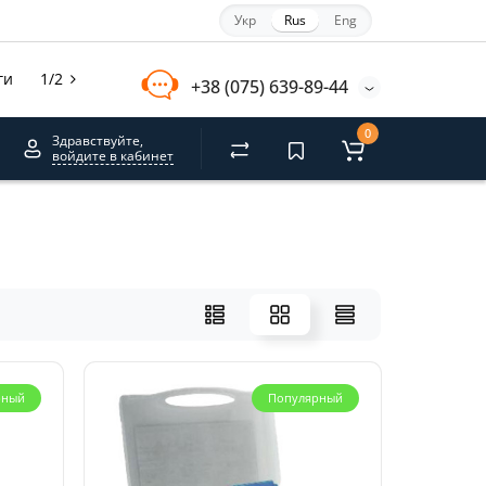
Укр
Rus
Eng
ги
1/2
+38 (075) 639-89-44
0
Здравствуйте,
войдите в кабинет
рный
Популярный