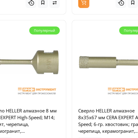
Популярный
Популя
ло HELLER алмазное 8 мм
Сверло HELLER алмазное
 EXPERT High-Speed; M14;
8x35x67 мм CERA EXPERT A
ит, черепица,
Speed; 6-гр. хвостовик; гр
могранит,
черепица, керамогранит,
копрочный кафель,
кафель, стекло, мрамор (2