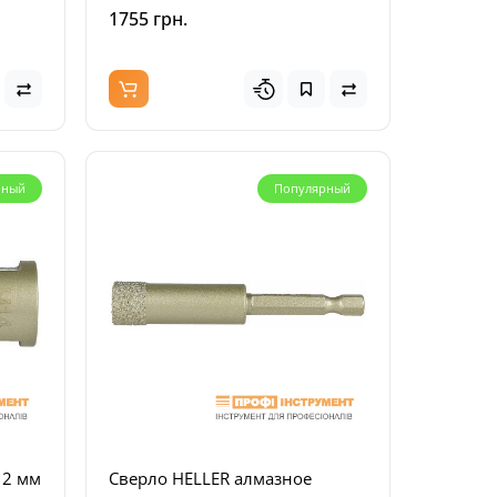
1755 грн.
инка
рный
Популярный
-W)
12 мм
Сверло HELLER алмазное