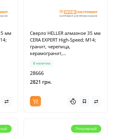
25 мм
Сверло HELLER алмазное 35 мм
ных
14;
CERA EXPERT High-Speed; M14;
 шт)
гранит, черепица,
керамогранит,
высокопрочный кафель,
В наличии
ская
стекло, мрамор, керамическая
28666
плитка (28666)
2821 грн.
рный
Популярный