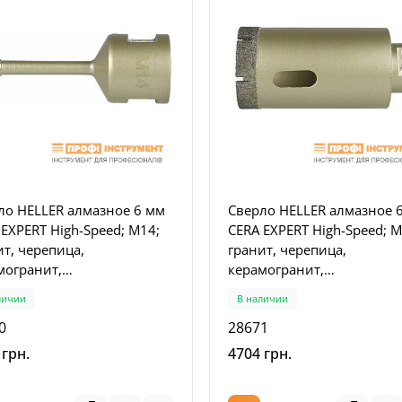
ло HELLER алмазное 6 мм
Сверло HELLER алмазное 
 EXPERT High-Speed; M14;
CERA EXPERT High-Speed; M
ит, черепица,
гранит, черепица,
могранит,
керамогранит,
копрочный кафель,
высокопрочный кафель,
личии
В наличии
ло, мрамор, керамическая
стекло, мрамор, керамиче
0
28671
ка (28660)
плитка (28671)
 грн.
4704 грн.