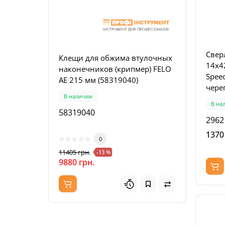
Свер
Клещи для обжима втулочных
Набо
14x4
наконечников (крипмер) FELO
унив
Speed
AE 215 мм (58319040)
8224
чере
В наличии
В на
кафел
В на
58319040
9853
2962
1370
0
11405 грн.
6621 г
-13 %
9880 грн.
3672