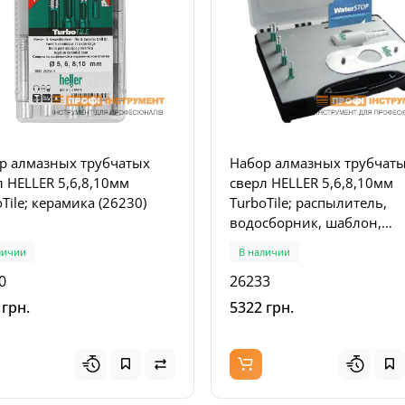
р алмазных трубчатых
Набор алмазных трубчат
л HELLER 5,6,8,10мм
сверл HELLER 5,6,8,10мм
Tile; керамика (26230)
TurboTile; распылитель,
водосборник, шаблон,
наклейка; керамика (2623
Популярный
личии
В наличии
0
26233
Популя
 грн.
5322 грн.