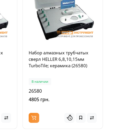
ых
Набор алмазных трубчатых
сверл HELLER 6,8,10,15мм
TurboTile; керамика (26580)
3)
Топ
Популярный
В наличии
26580
рный
4805 грн.