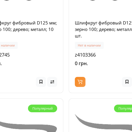
круг фибровый D125 мм;
Шлифкруг фибровый D12
 100; дерево; металл; 10
зерно 100; дерево; металл
шт.
в наличии
Нет в наличии
2745
z4103366
.
0 грн.
Популярный
Популя