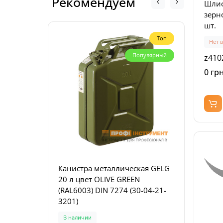
Рекомендуем
Шлиф
зерно
шт.
Топ
Нет 
Популярный
z410
0 грн
Канистра металлическая GELG
Пила
20 л цвет OLIVE GREEN
FESTO
(RAL6003) DIN 7274 (30-04-21-
(577
3201)
В наличии
Пред