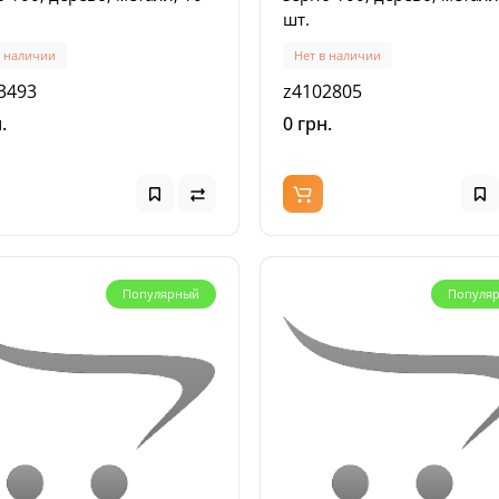
шт.
в наличии
Нет в наличии
3493
z4102805
.
0 грн.
Популярный
Популя