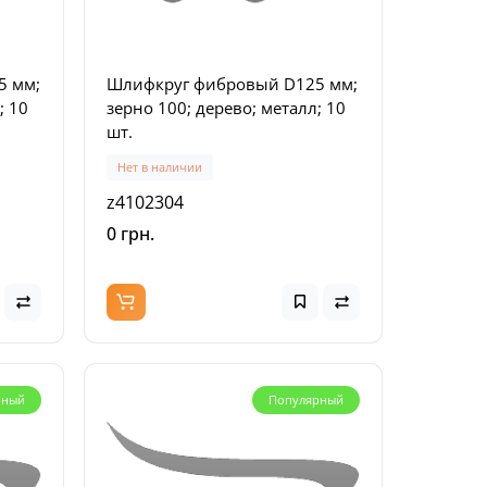
5 мм;
Шлифкруг фибровый D125 мм;
; 10
зерно 100; дерево; металл; 10
шт.
Нет в наличии
z4102304
0 грн.
рный
Популярный