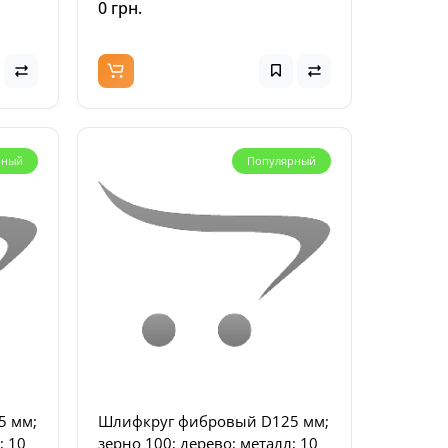
0 грн.
рный
Популярный
5 мм;
Шлифкруг фибровый D125 мм;
; 10
зерно 100; дерево; металл; 10