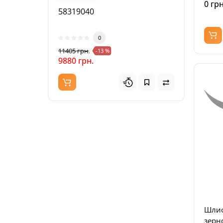
0 грн
58319040
9853
0
11405 грн.
6621 г
-13 %
9880 грн.
3672
Шлиф
зерно