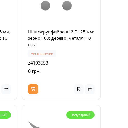
576413
SB-244
0
54912 грн.
529 грн
5 мм;
Шлифкруг фибровый D125 мм;
; 10
зерно 100; дерево; металл; 10
шт.
Нет в наличии
z4103553
0 грн.
инка
рный
Популярный