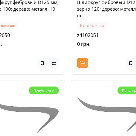
круг фибровый D125 мм;
Шлифкруг фибровый D12
 100; дерево; металл; 10
зерно 120; дерево; металл
шт.
Популярный
в наличии
Нет в наличии
Популя
2050
z4102051
.
0 грн.
Популярный
Популя
 дисковая погружная
Набор пилы складной BA
OL - TS 55 FEBQ-Plus-FS
со лезвием 220 мм + нож 
010)
лезвием 102 мм (LAP-KNIF
заказ
В наличии