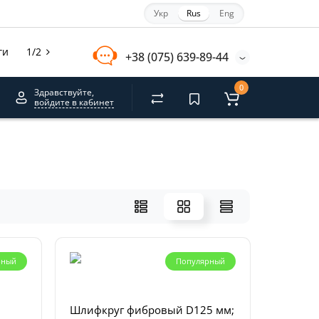
Укр
Rus
Eng
ги
1/2
+38 (075) 639-89-44
0
Здравствуйте,
войдите в кабинет
рный
Популярный
Шлифкруг фибровый D125 мм;