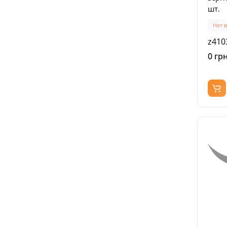
шт.
Нет 
z410
0 грн