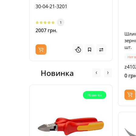
30-04-21-3201
5770
1
2007 грн.
4024
Шлиф
зерно
шт.
Нет 
z410
Новинка
0 грн
Новинка