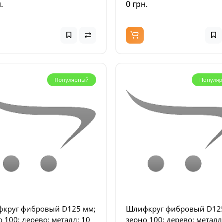
.
0 грн.
17095
0
0
рн.
2434 грн.
-45 %
-49 %
 грн.
1248 грн.
Популярный
Популя
круг фибровый D125 мм;
Шлифкруг фибровый D12
 100; дерево; металл; 10
зерно 100; дерево; металл