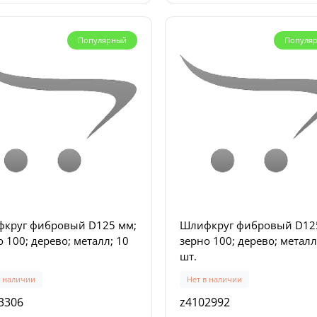
Популярный
Популя
Акция
А
Популярный
Популя
круг фибровый D125 мм;
Шлифкруг фибровый D12
 100; дерево; металл; 10
зерно 100; дерево; металл
шт.
р инструментов
Набор ключей шестигран
ерсальный BAHCO ERGO
BONDHUS 1,27-10,0 мм (15
в наличии
Нет в наличии
, 9071, 2101G-160 (9853)
(17095)
3306
z4102992
личии
В наличии