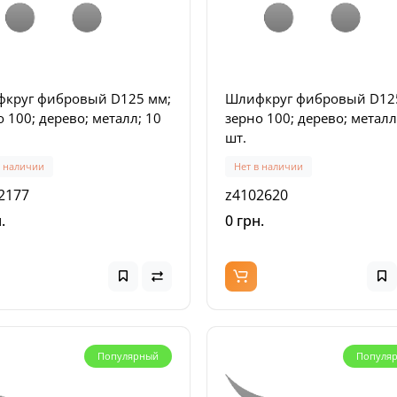
10
LAP-KNIFE
1
3
8 грн.
1283 грн.
круг фибровый D125 мм;
Шлифкруг фибровый D12
 100; дерево; металл; 10
зерно 100; дерево; металл
шт.
в наличии
Нет в наличии
2177
z4102620
.
0 грн.
Новинка
Нов
Популярный
Популя