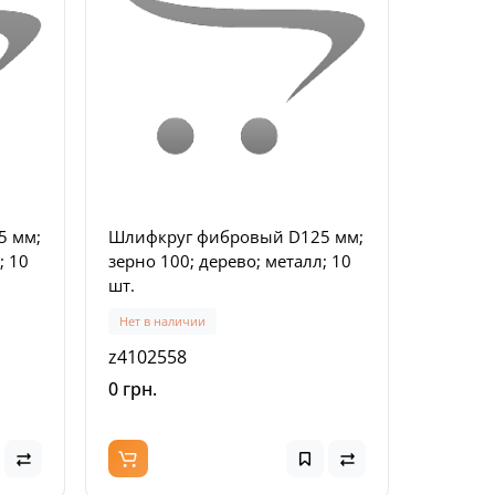
-W)
5 мм;
Шлифкруг фибровый D125 мм;
; 10
зерно 100; дерево; металл; 10
шт.
Нет в наличии
z4102558
0 грн.