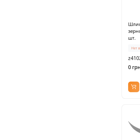
Шлиф
зерно
шт.
Нет 
z410
0 грн