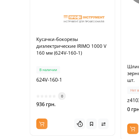
Кусачки-бокорезы
Плос
диэлектрические IRIMO 1000 V
комб
160 мм (624V-160-1)
диэл
180-1
Шлиф
В наличии
В на
зерно
624V-160-1
601V
шт.
Нет 
0
z410
936 грн.
867 
0 грн