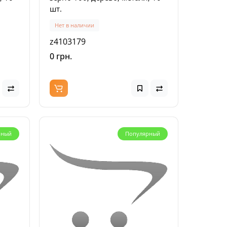
шт.
Нет в наличии
z4103179
0 грн.
рный
Популярный