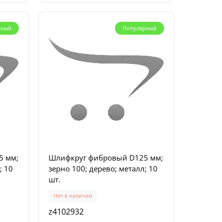
рный
Популярный
кция
рный
5 мм;
Шлифкруг фибровый D125 мм;
; 10
зерно 100; дерево; металл; 10
шт.
ных
 шт)
Нет в наличии
z4102932