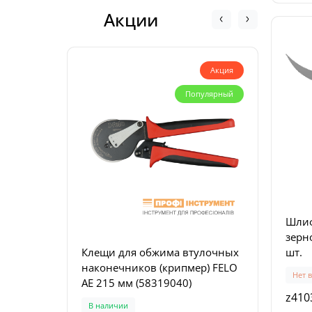
Акции
Акция
Популярный
Шлиф
зерно
шт.
Клещи для обжима втулочных
Набо
наконечников (крипмер) FELO
унив
Нет 
AE 215 мм (58319040)
8224
z410
В наличии
В на