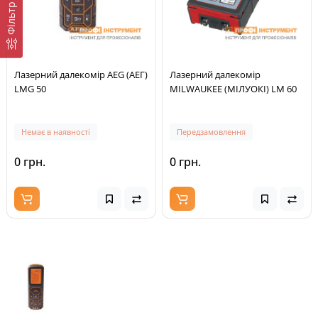
Фільтр
Лазерний далекомір AEG (АЕГ)
Лазерний далекомір
LMG 50
MILWAUKEE (МІЛУОКІ) LM 60
Немає в наявності
Передзамовлення
0 грн.
0 грн.