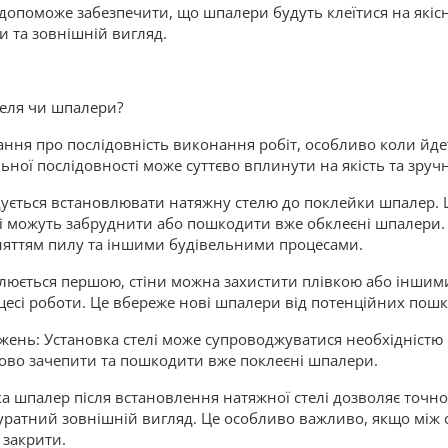
опоможе забезпечити, що шпалери будуть клеїтися на якіс
и та зовнішній вигляд.
еля чи шпалери?
ння про послідовність виконання робіт, особливо коли йдет
ної послідовності може суттєво вплинути на якість та зручн
ується встановлювати натяжну стелю до поклейки шпалер. Ц
кі можуть забруднити або пошкодити вже обклеєні шпалери. 
няттям пилу та іншими будівельними процесами.
овлюється першою, стіни можна захистити плівкою або інши
оцесі роботи. Це вбереже нові шпалери від потенційних пош
нь: Установка стелі може супроводжуватися необхідністю 
ово зачепити та пошкодити вже поклеєні шпалери.
а шпалер після встановлення натяжної стелі дозволяє точно 
куратний зовнішній вигляд. Це особливо важливо, якщо між 
 закрити.