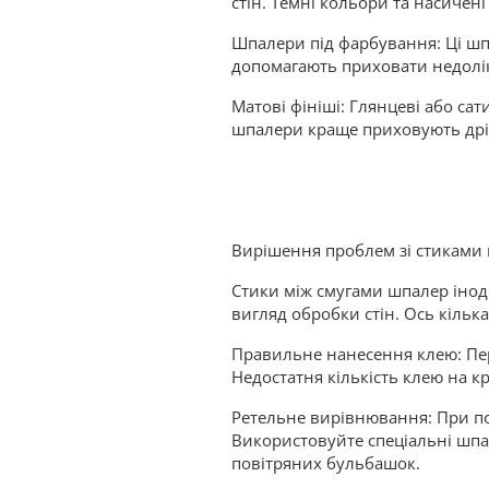
стін. Темні кольори та насичен
Шпалери під фарбування: Ці шпа
допомагають приховати недоліки
Матові фініші: Глянцеві або са
шпалери краще приховують дріб
Вирішення проблем зі стиками
Стики між смугами шпалер інод
вигляд обробки стін. Ось кільк
Правильне нанесення клею: Пер
Недостатня кількість клею на к
Ретельне вирівнювання: При по
Використовуйте спеціальні шпа
повітряних бульбашок.