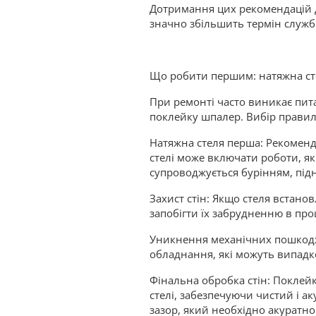
Дотримання цих рекомендацій д
значно збільшить термін служб
Що робити першим: натяжна ст
При ремонті часто виникає пита
поклейку шпалер. Вибір правиль
Натяжна стеля перша: Рекоменд
стелі може включати роботи, я
супроводжується бурінням, під
Захист стін: Якщо стеля встан
запобігти їх забрудненню в пр
Уникнення механічних пошкодже
обладнання, які можуть випадк
Фінальна обробка стін: Поклейк
стелі, забезпечуючи чистий і а
зазор, який необхідно акуратно