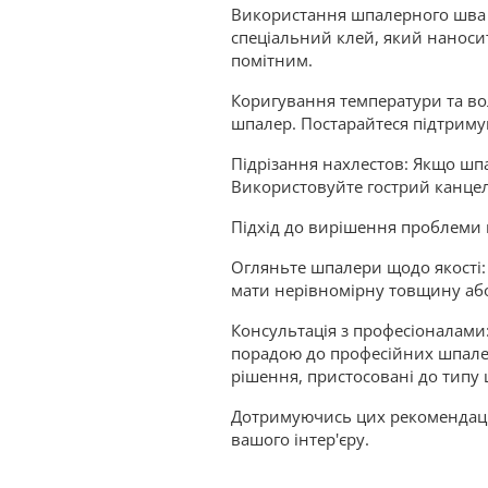
Використання шпалерного шва Я
спеціальний клей, який наносит
помітним.
Коригування температури та во
шпалер. Постарайтеся підтримув
Підрізання нахлестов: Якщо шп
Використовуйте гострий канцеля
Підхід до вирішення проблеми 
Огляньте шпалери щодо якості
мати нерівномірну товщину або
Консультація з професіоналами:
порадою до професійних шпалер
рішення, пристосовані до типу
Дотримуючись цих рекомендацій
вашого інтер'єру.