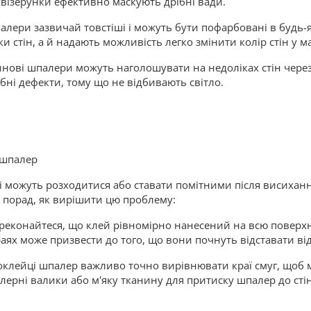
і візерунки ефективно маскують дрібні вади.
лери зазвичай товстіші і можуть бути пофарбовані в будь-я
 стін, а й надають можливість легко змінити колір стін у 
тинові шпалери можуть наголошувати на недоліках стін через
ні дефекти, тому що не відбивають світло.
 шпалер
і можуть розходитися або ставати помітними після висихан
а порад, як вирішити цю проблему:
еконайтеся, що клей рівномірно нанесений на всю поверхн
раях може призвести до того, що вони почнуть відставати від
клейці шпалер важливо точно вирівнювати краї смуг, щоб м
лерні валики або м'яку тканину для притиску шпалер до сті