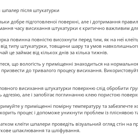
 шпалер після штукатурки
ьки добре підготовленої поверхні, але і дотримання правил
имання часу висихання штукатурки є критично важливим для 
рка повинна повністю висохнути перед тим, як на неї клеїт
і від типу штукатурки, товщини шару та умов навколишньо
чай це займає від кількох днів за кілька тижнів.
теся, що вологість у приміщенні знаходиться на нормальном
е призвести до тривалого процесу висихання. Використовуйт
 повного висихання штукатурки поверхню слід обробити ґру
ь адгезію, але і запобігає поглинанню клею пористою повер
тримуйте у приміщенні помірну температуру та забезпечте х
корить процес і допоможе уникнути проблем із пліснявою та
атком клеїти шпалери проведіть візуальний огляд стін на п
аткове шпаклювання та шліфування.