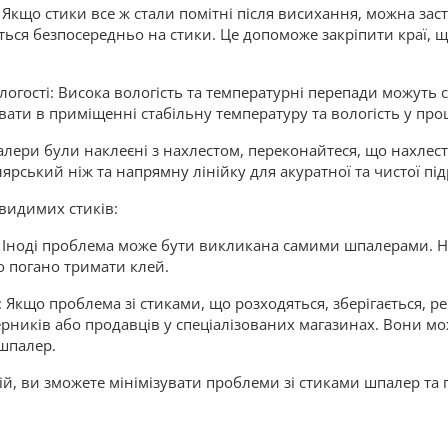
кщо стики все ж стали помітні після висихання, можна зас
ься безпосередньо на стики. Це допоможе закріпити краї, щ
логості: Висока вологість та температурні перепади можуть
ати в приміщенні стабільну температуру та вологість у про
алери були наклеєні з нахлестом, переконайтеся, що нахлес
рський ніж та напрямну лінійку для акуратної та чистої під
видимих стиків:
: Іноді проблема може бути викликана самими шпалерами. 
 погано тримати клей.
 Якщо проблема зі стиками, що розходяться, зберігається, р
ників або продавців у спеціалізованих магазинах. Вони м
 шпалер.
, ви зможете мінімізувати проблеми зі стиками шпалер та