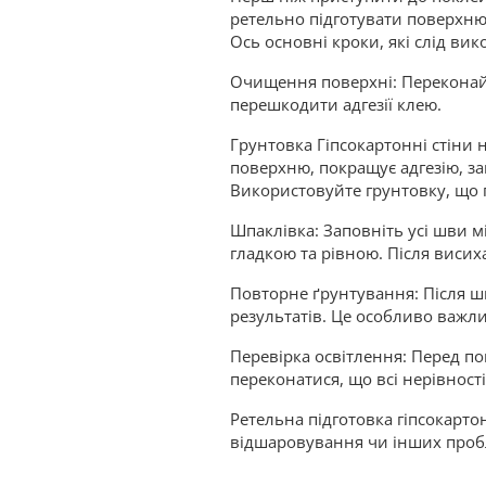
ретельно підготувати поверхню
Ось основні кроки, які слід вик
Очищення поверхні: Переконайте
перешкодити адгезії клею.
Грунтовка Гіпсокартонні стіни
поверхню, покращує адгезію, з
Використовуйте грунтовку, що п
Шпаклівка: Заповніть усі шви 
гладкою та рівною. Після висих
Повторне ґрунтування: Після ш
результатів. Це особливо важл
Перевірка освітлення: Перед п
переконатися, що всі нерівност
Ретельна підготовка гіпсокарто
відшаровування чи інших проб