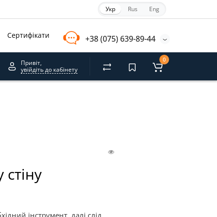
Укр
Rus
Eng
Сертифікати
+38 (075) 639-89-44
0
Привіт,
увійдіть до кабінету
 стіну
хідний інструмент, далі слід