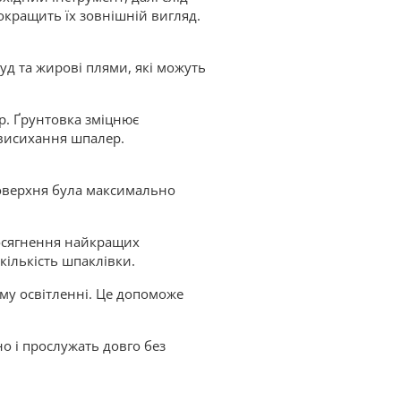
окращить їх зовнішній вигляд.
уд та жирові плями, які можуть
р. Ґрунтовка зміцнює
 висихання шпалер.
поверхня була максимально
досягнення найкращих
кількість шпаклівки.
му освітленні. Це допоможе
о і прослужать довго без