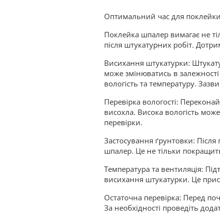
Оптимальний час для поклейки
Поклейка шпалер вимагає не тіл
після штукатурних робіт. Дотр
Висихання штукатурки: Штукату
може змінюватись в залежност
вологість та температуру. Зазви
Перевірка вологості: Переконай
висохла. Висока вологість мож
перевірки.
Застосування ґрунтовки: Після
шпалер. Це не тільки покращит
Температура та вентиляція: Під
висихання штукатурки. Це прис
Остаточна перевірка: Перед поч
За необхідності проведіть дод