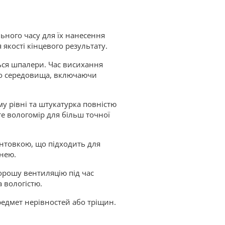
ьного часу для їх нанесення
якості кінцевого результату.
ься шпалери. Час висихання
го середовища, включаючи
у рівні та штукатурка повністю
е вологомір для більш точної
нтовкою, що підходить для
хнею.
орошу вентиляцію під час
 вологістю.
редмет нерівностей або тріщин.