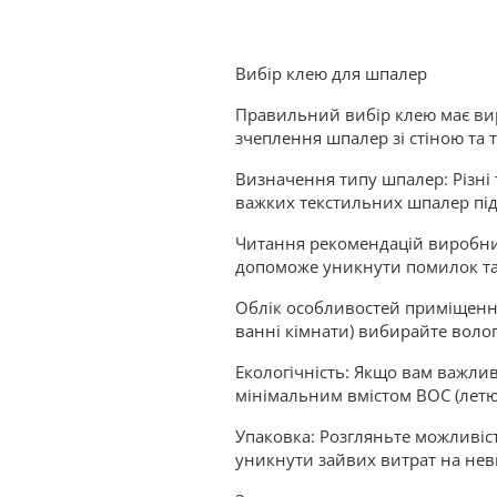
Вибір клею для шпалер
Правильний вибір клею має вир
зчеплення шпалер зі стіною та 
Визначення типу шпалер: Різні 
важких текстильних шпалер піді
Читання рекомендацій виробник
допоможе уникнути помилок та
Облік особливостей приміщення
ванні кімнати) вибирайте волог
Екологічність: Якщо вам важлива
мінімальним вмістом ВОС (летю
Упаковка: Розгляньте можливіс
уникнути зайвих витрат на не