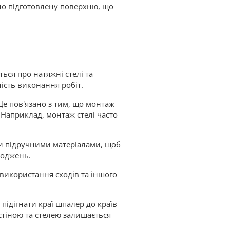
но підготовлену поверхню, що
ься про натяжні стелі та
ість виконання робіт.
е пов'язано з тим, що монтаж
Наприклад, монтаж стелі часто
ми підручними матеріалами, щоб
коджень.
використання сходів та іншого
підігнати краї шпалер до країв
стіною та стелею залишається