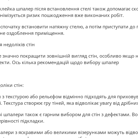
клейка шпалер після встановлення стелі також допомагає ск
інімізується ризик пошкодження вже виконаних робіт.
спочатку встановити натяжну стелю, а потім приступати до
існе оздоблення приміщення.
 недоліків стін
значно покращити зовнішній вигляд стін, особливо якщо на 
ефекти. Ось кілька рекомендацій щодо вибору шпалер
оліки стін:
 з текстурою або рельєфом відмінно підходять для приховув
 Текстура створює гру тіней, яка відволікає увагу від дрібни
ові шпалери також є гарним вибором для стін з дефектами. Во
рівності підкладки.
Шпалери з яскравими або великими візерунками можуть відво