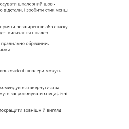
тосувати шпалерний шов -
о відстали, і зробити стик менш
 сприяти розширенню або стиску
цесі висихання шпалер.
т правильно обрізаний.
різки.
Низькоякісні шпалери можуть
екомендується звернутися за
ожуть запропонувати специфічні
 покращити зовнішній вигляд