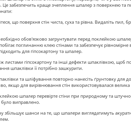
. Це забезпечить краще зчеплення шпалер з поверхнею та п
онати:
ся, що поверхня стін чиста, суха та рівна. Видаліть пил, бр
 необхідно обов'язково загрунтувати перед поклейкою шпале
апобігає поглинанню клею стінами та забезпечує рівномірне
ідходить для гіпсокартону та шпалер.
між листами гіпсокартону та інші дефекти шпаклівкою, щоб 
ання шпаклівки її потрібно зашкурити.
паклівки та шліфування повторно нанесіть ґрунтовку для 
иво, якщо для вирівнювання стін використовувалася велика 
оклейкою шпалер перевірте стіни при природному та штучно
і було виправлено.
ну збільшує шанси на те, що шпалери виглядатимуть акуратн
лем.