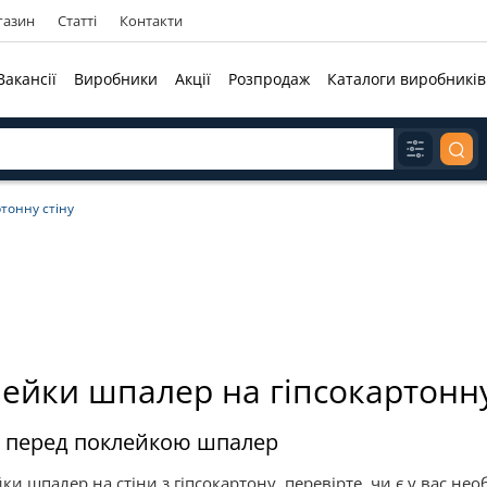
газин
Статті
Контакти
Вакансії
Виробники
Акції
Розпродаж
Каталоги виробників
тонну стіну
ейки шпалер на гіпсокартонну
у перед поклейкою шпалер
 шпалер на стіни з гіпсокартону, перевірте, чи є у вас необ