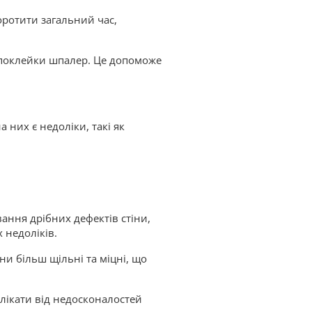
оротити загальний час,
 поклейки шпалер. Це допоможе
них є недоліки, такі як
ання дрібних дефектів стіни,
х недоліків.
ни більш щільні та міцні, що
лікати від недосконалостей