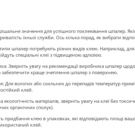
ішальне значення для успішного поклеювання шпалер. Якіс
тривалість їхньої служби. Ось кілька порад, як вибрати відп
типи шпалер потребують різних видів клею. Наприклад, для 
йдуть спеціальні клеї з підвищеною адгезією.
а: Зверніть увагу на рекомендації виробника шпалер щодо
 забезпечити краще зчеплення шпалер з поверхнею.
: Для вологих або схильних до перепадів температур примі
остійкий клей.
 екологічність матеріалів, зверніть увагу на клеї без токси
чих органічних сполук).
ть придбання клею в упаковках, які відповідають площі ваш
використаний клей.