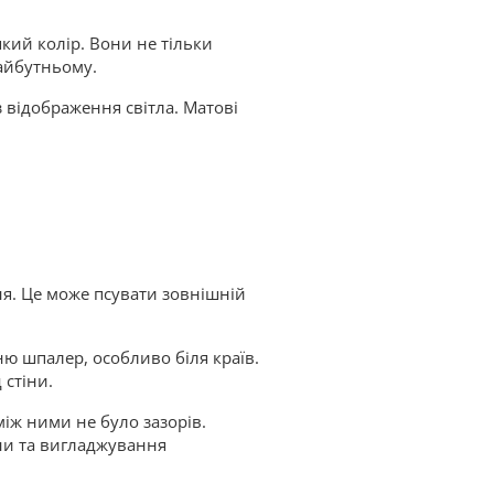
кий колір. Вони не тільки
майбутньому.
 відображення світла. Матові
ня. Це може псувати зовнішній
ю шпалер, особливо біля країв.
 стіни.
іж ними не було зазорів.
ни та вигладжування